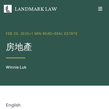
LANDMARK LAW
Open m
FEB 29, 2020
•
1 MIN READ
•
REAL ESTATE
房地產
Winnie Luk
English