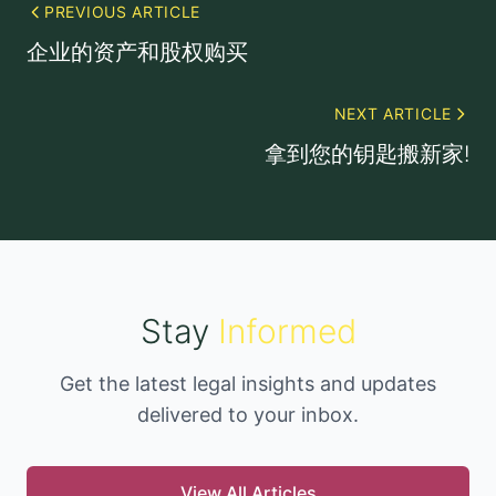
PREVIOUS ARTICLE
企业的资产和股权购买
NEXT ARTICLE
拿到您的钥匙搬新家!
Stay
Informed
Get the latest legal insights and updates
delivered to your inbox.
View All Articles