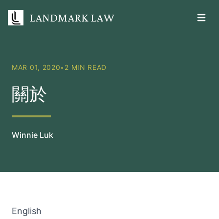
LANDMARK LAW
Open m
MAR 01, 2020
•
2 MIN READ
關於
Winnie Luk
English