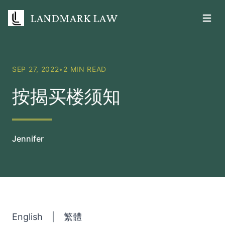
LANDMARK LAW
Open m
SEP 27, 2022
•
2 MIN READ
按揭买楼须知
Jennifer
English
|
繁體